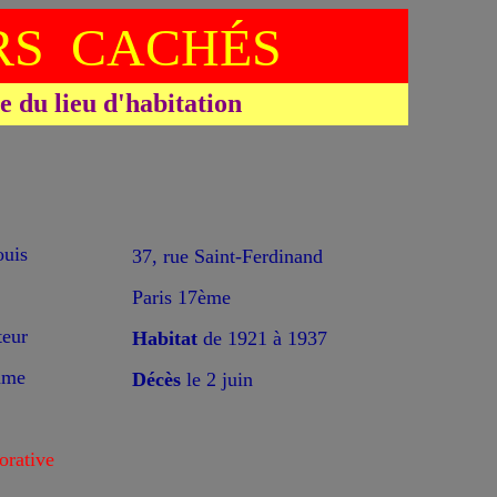
S CACHÉS
du lieu d'habitation
*
uis
37, rue Saint-Ferdinand
Paris 17ème
eur
Habitat
de 1921 à 1937
ame
Décès
le 2 juin
rative