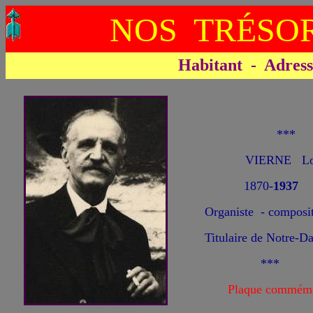
NOS TRÉSOR
Habitant - Adresse 
**
VIERNE Lo
1870-
1937
Organiste - composit
Titulaire de Notre-D
***
Plaque commémo