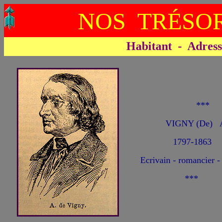
NOS TRÉSOR
Habitant - Adresse 
**
VIGNY (De) A
1797-1863
Ecrivain - romancier -
***