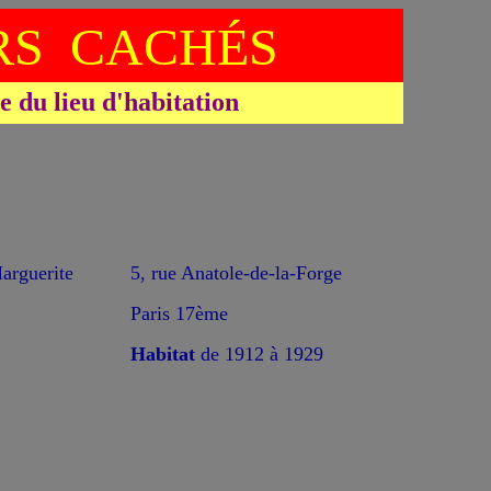
S CACHÉS
du lieu d'habitation
guerite
5, rue Anatole-de-la-Forge
Paris 17ème
Habitat
de 1912 à 1929