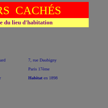
S CACHÉS
du lieu d'habitation
ard
7, rue Daubigny
Paris 17ème
r
Habitat
en 1898