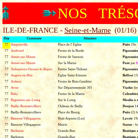
NOS TRÉS
ILE-DE-FRANCE -
Seine-et-Marne
(01/16)
Dép
Commune
Situation
77
Amponville
Place de l' Eglise
Puits
19e
77
Andrezel
Ferme de la Borde
Pigeonnie
77
Annet-sur-Marne
Ferme de Sannois
Pigeonnie
77
Annet-sur-Marne
Sur la Marne
Pont
par
E
77
Aubepierre-Ozouer-le-Repos
Ferme Saint-Thibaut
Pigeonnie
77
Augers-en-Brie
Eglise Saint-Etienne
Beffroi
13
77
Aulnoy
Ferme de Bois-Gauthier
Pigeonnie
77
Avon
Sur Départementale 301
Viaduc
fe
77
Baby
Ferme de la Mairie
Colombie
77
Bagneaux-sur-Loing
Sur le Loing
Moulin à 
77
Bailly-Romainvilliers
Château de Bailly
Donjon
1
77
Bailly-Romainvilliers
Place du Bourg
Puits
(2)
b
77
Bannost-Villegagnon
Huit-Arpents (Les)
Lavoir
19
77
Bannost-Villegagnon
Mairie
Statue -
b
77
Barbizon
Grande-Rue
Boutique 
77
Barbizon
Grande-Rue
Boutique 