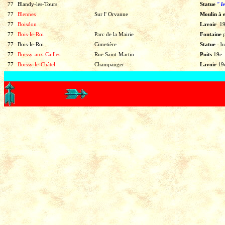
77
Blandy-les-Tours
Statue
"
l
77
Blennes
Sur l' Orvanne
Moulin à 
77
Boisdon
Lavoir
19
77
Bois-le-Roi
Parc de la Mairie
Fontaine
77
Bois-le-Roi
Cimetière
Statue
-
b
77
Boissy-aux-Cailles
Rue Saint-Martin
Puits
19e
77
Boissy-le-Châtel
Champauger
Lavoir
19