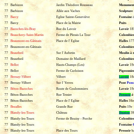
77
Barbizon
Jardin Théodore Rousseau
Monument
77
Barbizon
Allée aux Vaches
Sculpture
77
Barcy
Eglise Sainte-Geneviève
Fontaine
77
Barcy
Place de la Mairie
Puits
77
Bazoches-lès-Bray
Rue du Lavoir
Lavoir
18
77
Beauchery-Saint-Martin
Ferme de Plessis La Tour
Colombie
77
Beaumont-en-Gâtinais
Place de l' Eglise
Halles
17
77
Beaumont-en-Gâtinais
Colombie
77
Beautheil
Sur l' Aubetin
Moulin à 
77
Beautheil
Domaine de Maillard
Colombie
77
Bellot
Hauts-Champs (Les)
Lavoir
19
77
Bellot
Ferme de Curloison
Pigeonnie
77
Bernay-Vilbert
Vilbert
Lavoir
18
77
Bernay-Vilbert
Sur l' Yerres
Pont
Pons
77
Béton-Bazoches
Route de Coulommiers
Lavoir
19
77
Béton-Bazoches
Rue Tessier
Pressoir
à
77
Béton-Bazoches
Place de l' Eglise
Halles
16e
77
Bezalles
Grande Rue
Puits
19e
77
Blandy-les-Tours
Château
Donjon
3
77
Blandy-les-Tours
Ferme de Bouisy - Porche
Colombie
77
Blandy-les-Tours
Fontaine
77
Blandy-les-Tours
Place des Tours
Pressoir
b