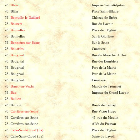
78
Blain
Impasse Saint-Adjuton
78
Blain
Place Saint-Hilaire
78
Boinville-le-Gaillard
Château de Bréau
78
Boissets
Rue du Lavoir
78
Bonnelles
Place de l' Eglise
78
Bonnelles
Sur la Gloriette
78
Bonnières-sur-Seine
Sur la Seine
78
Bouaffes
Cimetière
78
Bougival
Rue du Maréchal Joffre
78
Bougival
Rue des Bourbiers
78
Bougival
Parc de la Mairie
78
Bougival
Parc de la Mairie
78
Bougival
Cimetière
78
Brueil-en-Vexin
Manoir de Tronchet
78
Buc
Impasse du Grand Lavoir
78
Bullion
78
Bullion
Route de Cernay
78
Carrières-sur-Seine
Rue Victor Hugo
78
Carrières-sur-Seine
45, rue du Moulin
78
Carrières-sur-Seine
Allée du Pressoir
78
Celle-Saint-Cloud (La)
Place de l' Eglise
78
Celle-Saint-Cloud (La)
Sente du Lavoir