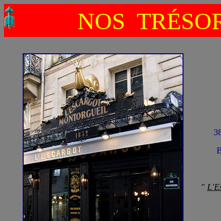
NOS TRÉSOR
3
B
"
L'E