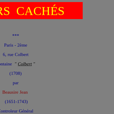
S CACHÉS
***
Paris - 2ème
6, rue Colbert
ontaine
"
Colbert
"
(1708)
par
Beausire Jean
(1651-1743)
ontroleur Général