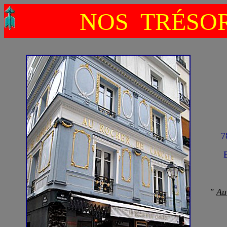
NOS TRÉSOR
7
"
Au