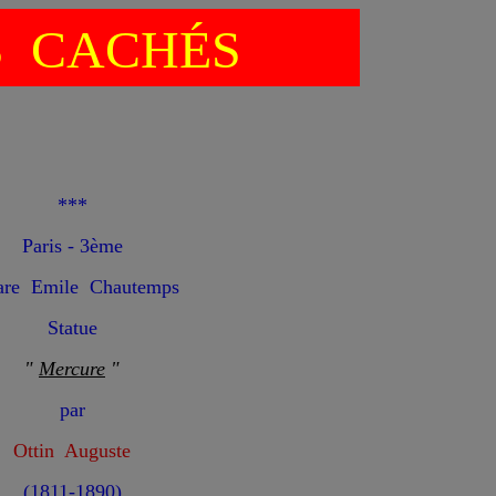
S CACHÉS
***
Paris - 3ème
are Emile Chautemps
Statue
"
Mercure
"
par
Ottin Auguste
(1811-1890)