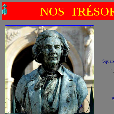
NOS TRÉSOR
Squar
"
B