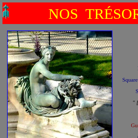
NOS TRÉSOR
Squar
S
"
Gum