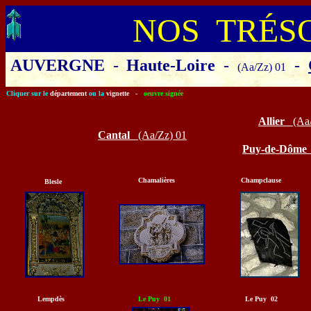
NOS TRÉS
AUVERGNE
-
Haute-Loire
-
-
(Aa/Zz) 01
Cliquer sur le
département
ou la
vignette
-
oeuvre signée
Allier
(Aa
Cantal
(Aa/Zz)
01
Puy-de-Dôm
Chamalières
Champclause
Blesle
Lempdès
Le Puy 01
Le Puy 02