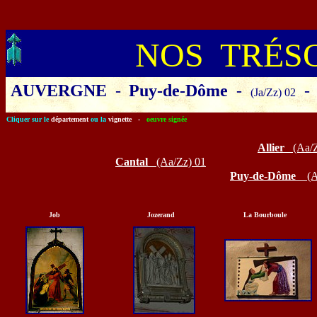
NOS TRÉS
AUVERGNE
-
Puy-de-Dôme
-
-
(Ja/Zz) 02
Cliquer sur le
département
ou la
vignette
-
oeuvre signée
Allier
(Aa/
Cantal
(Aa/Zz)
01
Puy-de-Dôme
(Aa
Job
Jozerand
La Bourboule