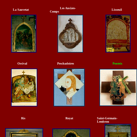
Les Ancizes-
La Sauvetat
Lisseuil
Comps
Orcival
Peschadoires
Ponteix
Ris
Royat
Saint-Germain-
Lembron