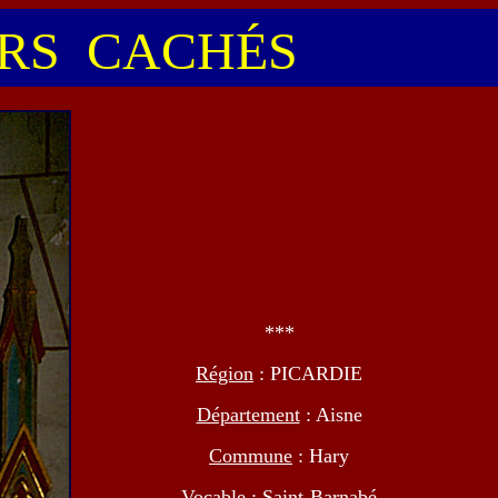
S CACHÉS
***
Région
: PICARDIE
Département
: Aisne
Commune
: Hary
Vocable
: Saint-Barnabé