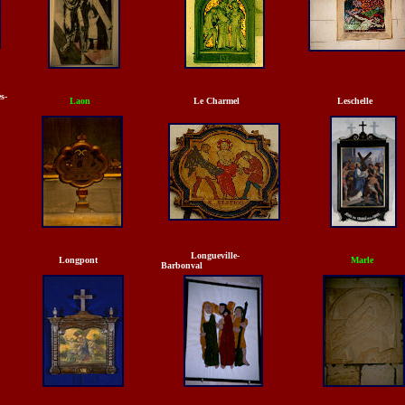
s-
Laon
Le Charmel
Leschelle
Longueville-
Longpont
Marle
Barbonval