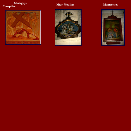
Martigny-
Mézy-Moulins
Montcornet
Courpière