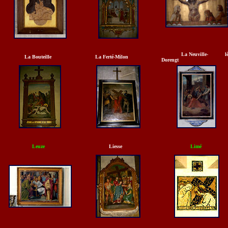
La Neuville- lè
La Bouteille
La Ferté-Milon
Dorengt
Leuze
Liesse
Limé