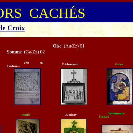
ORS CACHÉS
de Croix
Oise
(Aa/Zz) 01
Somme
(Ga/Zz) 02
Fère- en-
Fréchencourt
Guise
Tardenois
Juvaincourt-
Jeantès
Jumigny
Damary