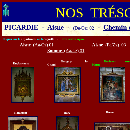
NOS TRÉS
PICARDIE
-
Aisne
-
-
Chemin 
(Da/Oz) 02
Cliquer sur le
département
ou la
vignette -
avec oeuvre signée
Aisne
(Aa/Cz) 01
Aisne
(Pa/Zz) 03
Somme
(Aa/Lz) 01
Essigny- le-
Essômes-
sur-
Englancourt
Grand
Marne
Hirson
Haramont
Hary