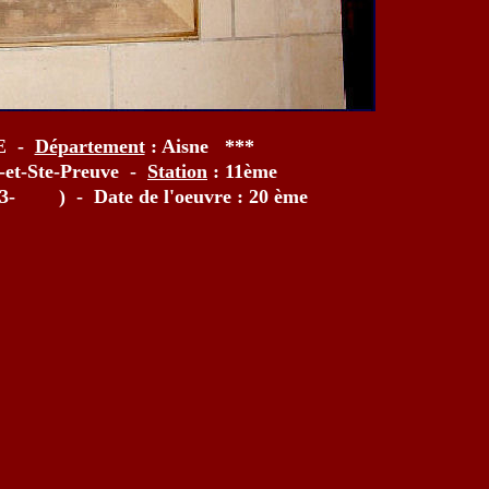
E -
Département
: Aisne ***
-et-Ste-Preuve -
Station
: 11ème
03- ) - Date de l'oeuvre : 20 ème