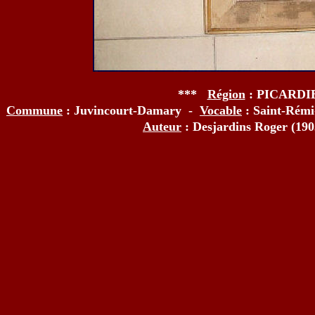
***
Région
: PICARDI
Commune
: Juvincourt-Damary -
Vocable
: Saint-Rémi
Auteur
: Desjardins Roger (19