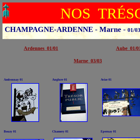
NOS TRÉSO
CHAMPAGNE-ARDENNE
-
Marne
-
01/0
Cliquer sur le départ
Ardennes 01/01
Aube 01/0
Marne 03/03
Ambonnay 01
Anglure 01
Avize 01
Bouzy 01
Chamery 01
Epernay 01