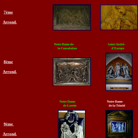
7ème
Arrond.
Notre-Dame-de-
Saint-André-
la-Consolation
d'Europe
8ème
Arrond.
Notre-Dame-
Notre-Dame-
de-Lorette
de-la-Trinité
9ème
Arrond.