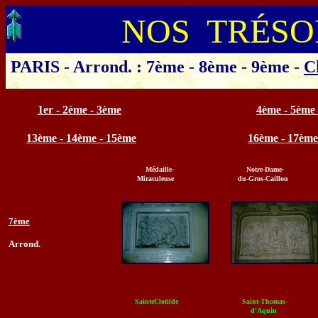
NOS TRÉSO
PARIS
-
Arrond. : 7ème
-
8ème
-
9ème
-
C
Cliquer sur l'arrondissement o
1er - 2ème - 3ème
4ème - 5ème
13ème - 14ème - 15ème
16ème - 17ème
Médaille-
Notre-Dame-
Miraculeuse
du-Gros-Caillou
7ème
Arrond.
SainteClotilde
Saint-Thomas-
d'Aquin