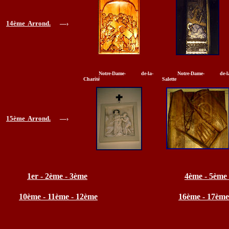
14ème Arrond.
—›
Notre-Dame- de-la-
Notre-Dame- de-la
Charité
Salette
15ème Arrond.
—›
1er - 2ème - 3ème
4ème - 5ème
10ème - 11ème - 12ème
16ème - 17ème