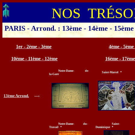
NOS TRÉSO
PARIS
-
Arrond. : 13ème
-
14ème
-
15ème
Cliquer sur le département ou la 
1er - 2ème - 3ème
4ème - 5ème
10ème - 11ème - 12ème
16ème - 17ème
Notre-Dame- de-
Saint-Marcel *
la-Gare
13ème Arrond.
—›
Notre-Dame- du-
Saint-
Travail *
Dominique *