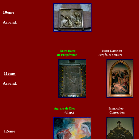
10ème
Arrond.
Notre-Dame-
Notre-Dame-du-
de-l'Espérance
Perpétuel-Secours
11ème
Arrond.
Agneau-de-Dieu
Immaculée-
(chap.)
Conception
12ème