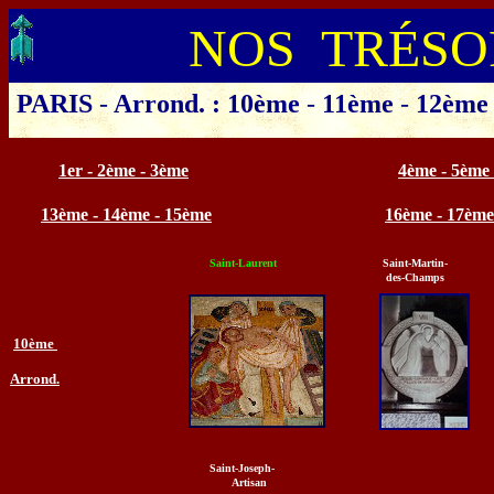
NOS TRÉSO
PARIS
-
Arrond. : 10ème
-
11ème
-
12ème
Cliquer sur le département 
1er - 2ème - 3ème
4ème - 5ème
13ème - 14ème - 15ème
16ème - 17ème
Saint-Laurent
Saint-Martin-
des-Champs
10ème
Arrond.
Saint-Joseph-
Artisan