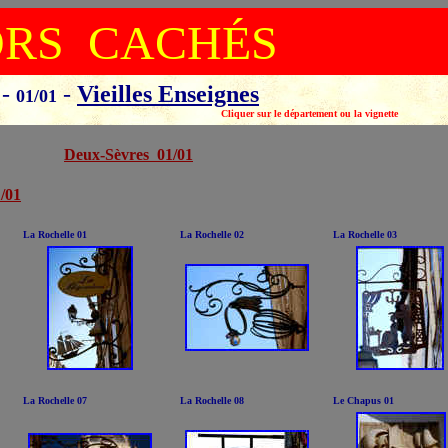
ORS CACHÉS
.
-
-
Vieilles Enseignes
01/01
ement ou la vignette
Deux-Sèvres 01/01
/01
La Rochelle 01
La Rochelle 02
La Rochelle 03
La Rochelle 07
La Rochelle 08
Le Chapus 01