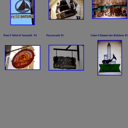
Pont-l'Abbé-d'Arnould 01
Puyravault 01
Saint-Clément-des-Baleines 0