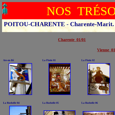
NOS TRÉS
POITOU-CHARENTE
-
Charente-Marit
Cliquer sur le départ
Charente 01/01
Vienne 01
Ars-en-Ré
La Flotte 01
La Flotte 02
La Rochelle 04
La Rochelle 05
La Rochelle 06