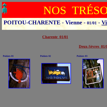
NOS TRÉS
POITOU-CHARENTE
-
Vienne
-
-
Vi
01/01
Cliquer sur le départ
Charente 01/01
Deux-Sèvres 01/
Poitiers 01
Poitiers 02
Poitiers 03