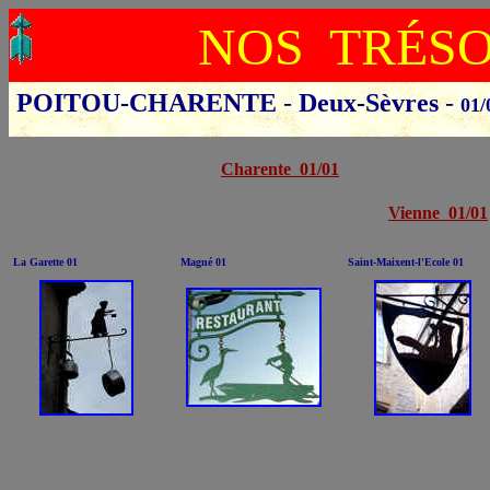
NOS TRÉS
POITOU-CHARENTE
-
Deux-Sèvres
-
01/
Cliquer sur le départ
Charente 01/01
Vienne 01/01
La Garette 01
Magné 01
Saint-Maixent-l'Ecole 01