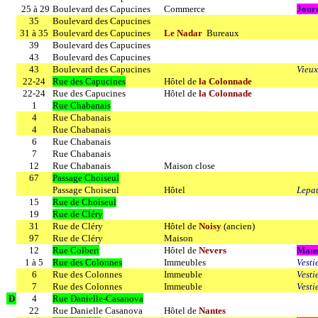
25 à 29
Boulevard des Capucines
Commerce
Jour
35
Boulevard des Capucines
31 à 35
Boulevard des Capucines
Le Nadar
Bureaux
39
Boulevard des Capucines
43
Boulevard des Capucines
43
Boulevard des Capucines
Vieux
22-24
Rue des Capucines
Hôtel de
la Colonnade
22-24
Rue des Capucines
Hôtel de
la Colonnade
1
Rue Chabanais
4
Rue Chabanais
4
Rue Chabanais
6
Rue Chabanais
7
Rue Chabanais
12
Rue Chabanais
Maison close
67
Passage Choiseul
Passage Choiseul
Hôtel
Lepa
15
Rue de Choiseul
19
Rue de Cléry
31
Rue de Cléry
Hôtel de
Noisy
(ancien)
97
Rue de Cléry
Maison
12
Rue Colbert
Hôtel de
Nevers
Mans
1 à 5
Rue des Colonnes
Immeubles
Vesti
6
Rue des Colonnes
Immeuble
Vesti
7
Rue des Colonnes
Immeuble
Vesti
D
4
Rue Danielle-Casanova
22
Rue Danielle Casanova
Hôtel de
Nantes