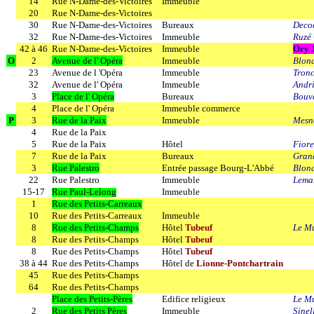
14
Rue N-Dame-des-Victoires
Immeuble
20
Rue N-Dame-des-Victoires
30
Rue N-Dame-des-Victoires
Bureaux
Decoc
32
Rue N-Dame-des-Victoires
Immeuble
Ruzé 
42 à 46
Rue N-Dame-des-Victoires
Immeuble
Ory 
O
2
Avenue de l' Opéra
Immeuble
Blon
23
Avenue de l 'Opéra
Immeuble
Tronc
32
Avenue de l' Opéra
Immeuble
Andri
3
Place de l' Opéra
Bureaux
Bouv
4
Place de l' Opéra
Immeuble commerce
P
3
Rue de la Paix
Immeuble
Mesn
4
Rue de la Paix
5
Rue de la Paix
Hôtel
Fior
7
Rue de la Paix
Bureaux
Gran
3
Rue Palestro
Entrée passage Bourg-L'Abbé
Blon
22
Rue Palestro
Immeuble
Lemar
15-17
Rue Paul-Lelong
Immeuble
1
Rue des Petits-Carreaux
10
Rue des Petits-Carreaux
Immeuble
8
Rue des Petits-Champs
Hôtel
Tubeuf
Le M
8
Rue des Petits-Champs
Hôtel
Tubeuf
8
Rue des Petits-Champs
Hôtel
Tubeuf
38 à 44
Rue des Petits-Champs
Hôtel de
Lionne-Pontchartrain
45
Rue des Petits-Champs
64
Rue des Petits-Champs
Place des Petits-Pères
Edifice religieux
Le Mu
2
Rue des Petits Pères
Immeuble
Sinel