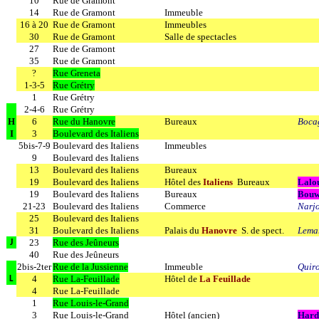
10
Rue de Gramont
14
Rue de Gramont
Immeuble
16 à 20
Rue de Gramont
Immeubles
30
Rue de Gramont
Salle de spectacles
27
Rue de Gramont
35
Rue de Gramont
?
Rue Greneta
1-3-5
Rue Grétry
1
Rue Grétry
2-4-6
Rue Grétry
H
6
Rue du Hanovre
Bureaux
Boca
I
3
Boulevard des Italiens
5bis-7-9
Boulevard des Italiens
Immeubles
9
Boulevard des Italiens
13
Boulevard des Italiens
Bureaux
19
Boulevard des Italiens
Hôtel des
Italiens
Bureaux
Lalo
19
Boulevard des Italiens
Bureaux
B
o
uw
21-23
Boulevard des Italiens
Commerce
Narjo
25
Boulevard des Italiens
31
Boulevard des Italiens
Palais du
Hanovre
S. de spect.
Lema
23
Rue des Jeûneurs
J
40
Rue des Jeûneurs
2bis-2ter
Rue de la Jussienne
Immeuble
Quiro
4
Rue La-Feuillade
Hôtel de
La Feuillade
L
4
Rue La-Feuillade
1
Rue Louis-le-Grand
3
Rue Louis-le-Grand
Hôtel (ancien)
Hard