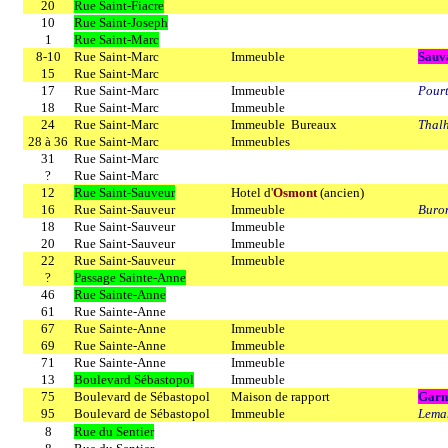
20
Rue Saint-Fiacre
10
Rue Saint-Joseph
1
Rue Saint-Marc
8-10
Rue Saint-Marc
Immeuble
Sauv
15
Rue Saint-Marc
17
Rue Saint-Marc
Immeuble
Pourt
18
Rue Saint-Marc
Immeuble
24
Rue Saint-Marc
Immeuble Bureaux
Thal
28 à 36
Rue Saint-Marc
Immeubles
31
Rue Saint-Marc
?
Rue Saint-Marc
12
Rue Saint-Sauveur
Hotel d'
Osmont
(ancien)
16
Rue Saint-Sauveur
Immeuble
Buro
18
Rue Saint-Sauveur
Immeuble
20
Rue Saint-Sauveur
Immeuble
22
Rue Saint-Sauveur
Immeuble
?
Passage Sainte-Anne
46
Rue Sainte-Anne
61
Rue Sainte-Anne
67
Rue Sainte-Anne
Immeuble
69
Rue Sainte-Anne
Immeuble
71
Rue Sainte-Anne
Immeuble
13
Boulevard Sébastopol
Immeuble
75
Boulevard de Sébastopol
Maison de rapport
Garn
95
Boulevard de Sébastopol
Immeuble
Lemar
8
Rue du Sentier