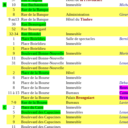
B
10
Rue Bachaumont
Immeuble
Miche
5
Rue de la Banque
8
Rue de la Banque
Administration
Gira
9 au13
Rue de la Banque
Hôtel du
Timbre
30
Rue Beauregard
52
Rue Beauregard
32-34
Rue Blondel
Immeuble
1
Place Boieldieu
Salle de spectacles
Berni
1
Place Boieldieu
Immeuble
1
Place Boieldieu
9
Boulevard Bonne-Nouvelle
Immeuble
Morin
11
Boulevard Bonne-Nouvelle
31
Boulevard Bonne-Nouvelle
Immeuble
Lesue
Boulevard Bonne-Nouvelle
2
Place de la Bourse
Hôtel
6
Place de la Bourse
Immeuble
8
Place de la Bourse
Immeuble
Deba
8
Place de la Bourse
Immeuble
Roux
11 à 15
Place de la Bourse
Bureaux
Came
Place de la Bourse
Palais
Brongniart
Bron
7-9
Rue de la Bourse
Bureaux
Lavie
C
2
Place du Caire
Immeuble
5
Boulevard des Capucines
Immeubles
Lesu
7
Boulevard des Capucines
Immeuble
Lesu
9
Boulevard des Capucines
Immeuble
Lesu
11
Boulevard des Capucines