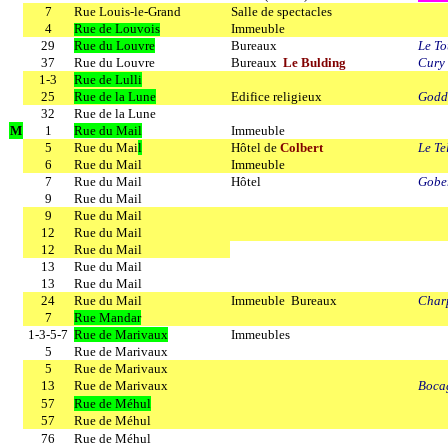
7
Rue Louis-le-Grand
Salle de spectacles
4
Rue de Louvois
Immeuble
29
Rue du Louvre
Bureaux
Le T
37
Rue du Louvre
Bureaux
Le Bulding
Cury
1-3
Rue de Lulli
25
Rue de la Lune
Edifice religieux
Godd
32
Rue de la Lune
M
1
Rue du Mail
Immeuble
5
Rue du Mai
l
Hôtel de
Colbert
Le T
6
Rue du Mail
Immeuble
7
Rue du Mail
Hôtel
Gobe
9
Rue du Mail
9
Rue du Mail
12
Rue du Mail
12
Rue du Mail
13
Rue du Mail
13
Rue du Mail
24
Rue du Mail
Immeuble Bureaux
Charp
7
Rue Mandar
1-3-5-7
Rue de Marivaux
Immeubles
5
Rue de Marivaux
5
Rue de Marivaux
13
Rue de Marivaux
Boca
57
Rue de Méhul
57
Rue de Méhul
76
Rue de Méhul