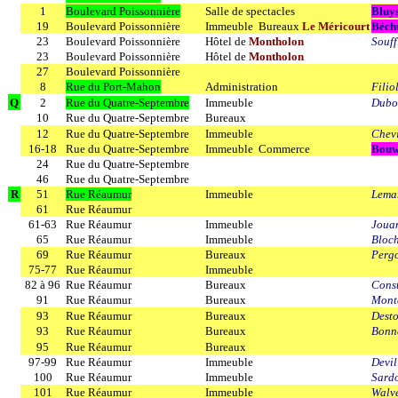
1
Boulevard Poissonnière
Salle de spectacles
Bluy
19
Boulevard Poissonnière
Immeuble Bureaux
Le Méricourt
Béch
23
Boulevard Poissonnière
Hôtel de
Montholon
Souff
23
Boulevard Poissonnière
Hôtel de
Montholon
27
Boulevard Poissonnière
8
Rue du Port-Mahon
Administration
Filio
Q
2
Rue du Quatre-Septembre
Immeuble
Duboi
10
Rue du Quatre-Septembre
Bureaux
12
Rue du Quatre-Septembre
Immeuble
Chev
16-18
Rue du Quatre-Septembre
Immeuble Commerce
Bouw
24
Rue du Quatre-Septembre
46
Rue du Quatre-Septembre
R
51
Rue Réaumur
Immeuble
Lemar
61
Rue Réaumur
61-63
Rue Réaumur
Immeuble
Joua
65
Rue Réaumur
Immeuble
Bloc
69
Rue Réaumur
Bureaux
Pergo
75-77
Rue Réaumur
Immeuble
82 à 96
Rue Réaumur
Bureaux
Cons
91
Rue Réaumur
Bureaux
Mont
93
Rue Réaumur
Bureaux
Desto
93
Rue Réaumur
Bureaux
Bonn
95
Rue Réaumur
Bureaux
97-99
Rue Réaumur
Immeuble
Devil
100
Rue Réaumur
Immeuble
Sard
101
Rue Réaumur
Immeuble
Walve