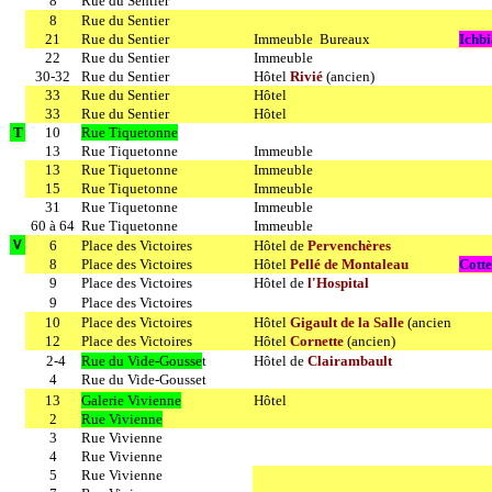
8
Rue du Sentier
8
Rue du Sentier
21
Rue du Sentier
Immeuble Bureaux
Ichb
22
Rue du Sentier
Immeuble
30-32
Rue du Sentier
Hôtel
Rivié
(ancien)
33
Rue du Sentier
Hôtel
33
Rue du Sentier
Hôtel
T
10
Rue Tiquetonne
13
Rue Tiquetonne
Immeuble
13
Rue Tiquetonne
Immeuble
15
Rue Tiquetonne
Immeuble
31
Rue Tiquetonne
Immeuble
60 à 64
Rue Tiquetonne
Immeuble
6
Place des Victoires
Hôtel de
Pervenchères
V
8
Place des Victoires
Hôtel
Pellé de Montaleau
Cotte
9
Place des Victoires
Hôtel de
l'Hospital
9
Place des Victoires
10
Place des Victoires
Hôtel
Gigault de la Salle
(ancien
12
Place des Victoires
Hôtel
Cornette
(ancien)
2-4
Rue du Vide-Gousse
t
Hôtel de
Clairambault
4
Rue du Vide-Gousset
13
Galerie Vivienne
Hôtel
2
Rue Vivienne
3
Rue Vivienne
4
Rue Vivienne
5
Rue Vivienne