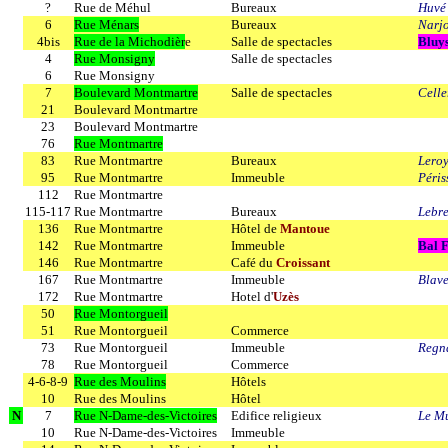
?
Rue de Méhul
Bureaux
Huvé
6
Rue Ménars
Bureaux
Narj
4bis
Rue de la Michodièr
e
Salle de spectacles
Bluy
4
Rue Monsigny
Salle de spectacles
6
Rue Monsigny
7
Boulevard Montmartre
Salle de spectacles
Celle
21
Boulevard Montmartre
23
Boulevard Montmartre
76
Rue Montmartre
83
Rue Montmartre
Bureaux
Lero
95
Rue Montmartre
Immeuble
Péri
112
Rue Montmartre
115-117
Rue Montmartre
Bureaux
Lebre
136
Rue Montmartre
Hôtel de
Mantoue
142
Rue Montmartre
Immeuble
Bal 
146
Rue Montmartre
Café du
Croissant
167
Rue Montmartre
Immeuble
Blave
172
Rue Montmartre
Hotel d'
Uzès
50
Rue Montorgueil
51
Rue Montorgueil
Commerce
73
Rue Montorgueil
Immeuble
Regna
78
Rue Montorgueil
Commerce
4-6-8-9
Rue des Moulins
Hôtels
10
Rue des Moulins
Hôtel
N
7
Rue N-Dame-des-Victoires
Edifice religieux
Le M
10
Rue N-Dame-des-Victoires
Immeuble