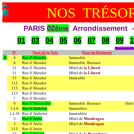
NOS TRÉSOR
PARIS
02ème
Arrondissement - 
01
03
04
05
06
07
08
09
1
Hardouin-Ma
N°
Nom de la Voie
Nom du Bâtiment
A
4
Rue d' Aboukir
Immeuble
4
Rue d' Aboukir
Immeuble Bureaux
11
Rue d' Aboukir
Hôtel de
la Liberté
11
Rue d' Aboukir
Hôtel de
la Liberté
15
Rue d' Aboukir
Immeuble
112
Rue d' Aboukir
113
Rue d' Aboukir
123
Rue d' Aboukir
?
Rue d' Aboukir
9
Rue d' Alexandrie
Immeuble Bureaux
Osle
1 à 9
Rue d' Amboise
Immeubles
2 à 10
Rue d' Amboise
Immeubles
3
Rue d' Antin
Hôtel de
Mondragon
3
Rue d' Antin
Hôtel de
Mondragon
113
Rue d' Antin
57
Rue d' Argout
Hôtel de
la Providence