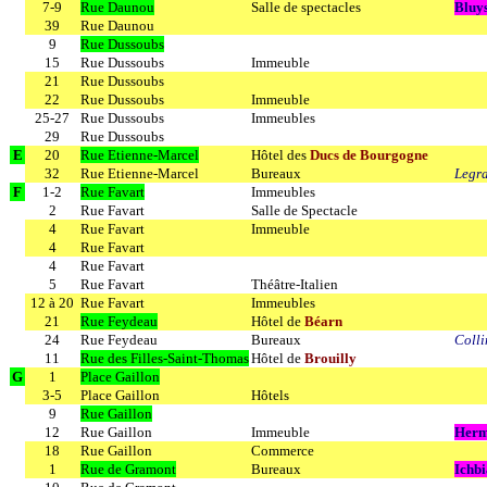
7-9
Rue Daunou
Salle de spectacles
Bluy
39
Rue Daunou
9
Rue Dussoubs
15
Rue Dussoubs
Immeuble
21
Rue Dussoubs
22
Rue Dussoubs
Immeuble
25-27
Rue Dussoubs
Immeubles
29
Rue Dussoubs
E
20
Rue Etienne-Marcel
Hôtel des
Ducs de Bourgogne
32
Rue Etienne-Marcel
Bureaux
Legr
F
1-2
Rue Favart
Immeubles
2
Rue Favart
Salle de Spectacle
4
Rue Favart
Immeuble
4
Rue Favart
4
Rue Favart
5
Rue Favart
Théâtre-Italien
12 à 20
Rue Favart
Immeubles
21
Rue Feydeau
Hôtel de
Béarn
24
Rue Feydeau
Bureaux
Colli
11
Rue des Filles-Saint-Thomas
Hôtel de
Brouilly
G
1
Place Gaillon
3-5
Place Gaillon
Hôtels
9
Rue Gaillon
12
Rue Gaillon
Immeuble
Herm
18
Rue Gaillon
Commerce
1
Rue de Gramont
Bureaux
Ichb