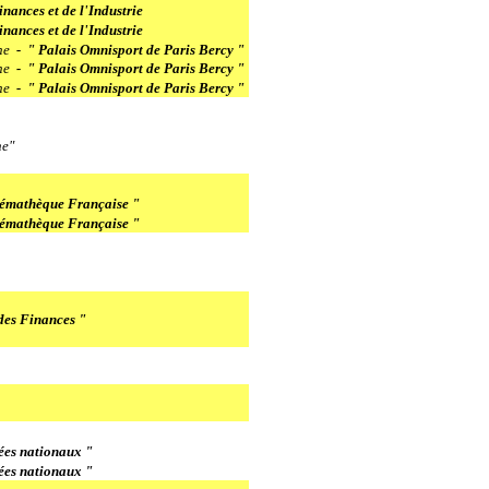
nances et de l'Industrie
nances et de l'Industrie
ne
- " Palais Omnisport de Paris Bercy "
ne
- " Palais Omnisport de Paris Bercy "
ne
- " Palais Omnisport de Paris Bercy "
e"
émathèque Française "
émathèque Française "
des Finances "
ées nationaux "
ées nationaux "