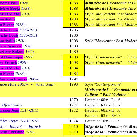
metov Paul
1928-
1988
Ministère de l'Economie des Fi
dobro Borja
1936-.
1988
Ministère de l'Economie des Fi
ault Michel
1926-
1983
Style
"Mouvement Post-Moder
an Aydin
1983
Style
"Mouvement Post-Moder
t Pierre
1928-
1983
Style
"Mouvement Post-Moder
tche Louis
1905-1991
1986
tche Louis
1905-1991
1986
an Aydin
1970-
1998
Style
"Mouvement Post-Modern
lena Aymeric
1936-
1988
eitzer Roland
1925-
1989
rd Dominique
1959-
1993
Style
"Contemporain"
- " Cin
ry Franck
1929-
1993
Style
"Contemporain"
- " Cin
ault Michel
1926-
1984
t Pierre
1928-
1984
demann Francis
1949-
1994
omon Marc 1957- - Voisin Jean
1993
Style
"Contemporain"
Ministère de l' " Economie et 
Collège " Paul-Verlaine "
1979
Hauteur : 60m - R+16
 Alfred Henri
1971
Hauteur : 63m - R+17
uisson Jean
1914-2011
1972
Hauteur : 60m - R+16
Hauteur : 63m - R+17
thier Roger 1884-1978
1974
Hauteur : 70m - R+19
J. - Roux F. - Bolze P.
2010
Siège de la " Réunion des Mus
kins Christine
1956-
2010
Siège de la " Réunion des Mus