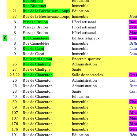
Rue Bignon
Education
Rue Biscornet
Immeuble
21
Rue de la Brèche-aux-Loups
Education
37
Rue de la Brèche-aux-Loups
Immeuble
Math
8
Passage Brulon
Hôtel artisanal
Bou
8
Passage Brulon
Hôtel artisanal
Frit
8
Passage Brulon
Hôtel artisanal
Man
7
Rue Cannebière
Edifice religieux
Tou
C
8
Rue Cannebière
Immeuble
Bella
5
Rue de Capri
Immeuble
Lema
9
Rue de Capri
Immeuble
Lema
Boulevard Carnot
Enceinte sportive
26
Rue de Chaligny
Administration
27
Rue de Chaligny
Santé
2 à 22
Rue de Charenton
Salle de spectacles
Ott 
26
Rue de Charenton
Administration
Cott
26
Rue de Charenton
Administration
Beau
28
Rue de Charenton
Santé
Cott
49
Rue de Charenton
Education
89
Rue de Charenton
Immeuble
Chap
89
Rue de Charenton
Immeuble
Perr
107
Rue de Charenton
Immeuble
Allu
107
Rue de Charenton
Immeuble
Mau
176
Rue de Charenton
Immeuble
Biro
176
Rue de Charenton
Immeuble
Gér
191
Rue de Charenton
Education
Héna