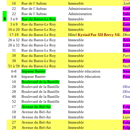
16
Rue de l' Aubrac
Immeuble
.Lot
22
Rue de l' Aubrac
Administration
Gad
22
Rue de l' Aubrac
Administration
Val
3 à 9
Rue du Baron-Le Roy
Immeuble
Bart
B
3 à 9
Rue du Baron-Le Roy
Immeuble
Grin
16 à 20
Rue du Baron-Le Roy
Immeuble
Vigu
17-19
Rue du Baron-Le Roy
Hôtel
Kyriad Par XII Bercy Vil.
Dhot
26 à 32
Rue du Baron-Le Roy
Immeuble
Arèn
26 à 32
Rue du Baron-Le Roy
Immeuble
Edei
31
Rue du Baron-Le Roy
Immeuble
Barr
39
Rue du Baron-Le Roy
Immeuble
Parn
39
Rue du Baron-Le Roy
Immeuble
Pos
51 à 59
Rue du Baron-Le Roy
Immeuble
Vach
6-8
Impasse Barrier
Immeuble éducation
Naud
6-8
Impasse Barrier
Immeuble éducation
Pou
10
Boulevard de la Bastille
Immeuble
28
Boulevard de la Bastille
Immeuble
Oli
28
Boulevard de la Bastille
Immeuble
Oliv
46
Boulevard de la Bastille
Immeuble
Chau
52
Boulevard de la Bastille
Immeuble
17
Avenue du Bel-Air
Immeuble
Falp
18
Avenue du Bel-Air
Immeuble
Boud
18
Avenue du Bel-Air
Immeuble
Leje
27
Avenue du Bel-Air
Immeuble
Falp
29
Avenue du Bel-Air
Immeuble
Falp