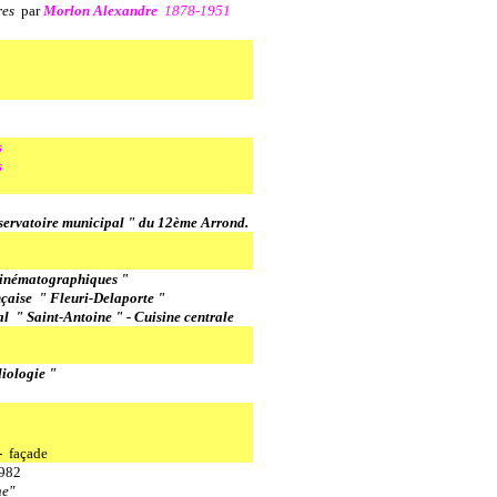
res
par
Morlon Alexandre
1878-1951
s
s
servatoire municipal " du 12ème Arrond.
cinématographiques "
nçaise " Fleuri-Delaporte "
l " Saint-Antoine " - Cuisine centrale
iologie "
 -
façade
982
e"