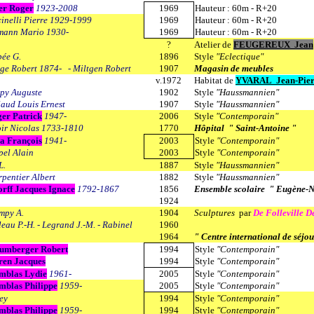
er Roger
1923-2008
1969
Hauteur : 60m - R+20
inelli Pierre 1929-1999
1969
Hauteur : 60m - R+20
mann Mario 1930-
1969
Hauteur : 60m - R+20
?
Atelier de
FEUGEREUX Jean
ée G.
1896
Style
"Eclectique"
ge Robert 1874- - Miltgen Robert
1907
Magasin de meubles
v.1972
Habitat de
Y
VARAL Jean-Pier
py Auguste
1902
Style
"Haussmannien"
aud Louis Ernest
1907
Style
"Haussmannien"
er Patrick
1947-
2006
Style
"Contemporain"
ir Nicolas 1733-1810
1770
Hôpital " Saint-Antoine "
a François
1941-
2003
Style
"Contemporain"
el Alain
2003
Style
"Contemporain"
L.
1887
Style
"Haussmannien"
pentier Albert
1882
Style
"Haussmannien"
orff Jacques Ignace
1792-1867
1856
Ensemble scolaire " Eugène-
1924
mpy A.
1904
Sculptures
par
De Folleville D
leau P.-H. - Legrand J.-M. - Rabinel
1960
1964
" Centre international de séjou
lumberger Robert
1994
Style
"Contemporain"
ren Jacques
1994
Style
"Contemporain"
mblas Lydie
1961-
2005
Style
"Contemporain"
mblas Philippe
1959-
2005
Style
"Contemporain"
ley
1994
Style
"Contemporain"
mblas Philippe
1959-
1994
Style
"Contemporain"