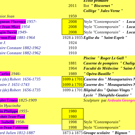
Ecole primaire
2011
Ilot
"
Biscornet
"
Collège " Jules-Verne "
iot Jean
1959
gnoux Florence
1957-
2008
Style
"Contemporain" -
Loca
z Jean-Marc
1954
2008
Style
"Contemporain" -
Loca
gin David
1949-
2008
Style
"Contemporain" -
Loca
rnon Paul
1881-1964
1928 à 1935
Eglise du " Saint-Esprit "
t J.
1924
ire Constant 1882-1962
1910
ire Constant 1882-1962
1910
Piscine " Roger Le Gall "
1881
Caserne de pompiers " Chalig
1964
Faculté de Médecine " Saint-
Carlos
1946-
1989
" Opéra-Bastille "
e (de) Robert
1656-1735
1699 à 1701
Caserne des " Mousquetaires N
sire J. 1651-1743
1699 à 1701
Caserne des " Mousquetaires N
e (de) Robert 1656-1735
1699 à 1701
Hôpital des " Quinze-Vingts "
Lycée " Théophile-Gautier "
let Ernest
1825-1909
Sculpture
par
Ardouin George
in Hyacinthe
in Philippe
1955-
1980
duit Jean-Paul
1980
 Isabelle
1958-
1998
Style
"Contemporain"
in-Jean Fabienne
1998
Style
"Contemporain"
rd Julien 1812-1887
1873 à 1875
Groupe scolaire " Bignon "