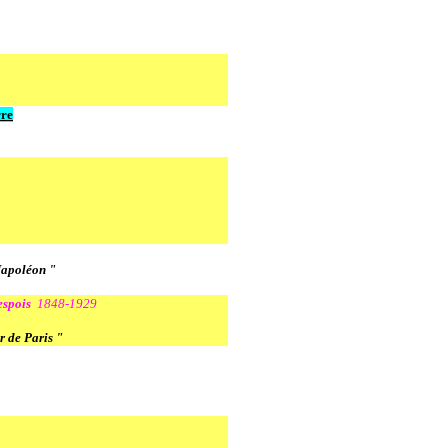
re
Napoléon "
espois
1848-1929
r de Paris "