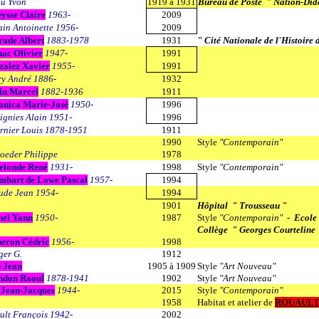
u Yvon
1919 à 1931
Bureau de Poste " Nation-Did
ysse Claire
1963-
2009
in Antoinette 1956-
2009
ade Albert
1883-1978
1931
" Cité Nationale de l'Histoire 
ac Olivier
1947-
1991
zalez Xavier
1955-
1991
y André 1886-
1932
in Marcel
1882-1936
1911
onica Marie-José
1950-
1996
ignies Alain 1951-
1996
rnier Louis 1878-1951
1911
1990
Style
"Contemporain"
oeder Philippe
1978
elonde René
1931-
1998
Style
"Contemporain"
mbart de Lowe Pascal
1957-
1994
ude Jean 1954-
1994
1901
Hôpital " Trousseau "
nel Yann
1950-
1987
Style
"Contemporain"
- Ecole
Collège " Georges Courteline 
neron Cédric
1956-
1998
er G.
1912
 Jean
1905 à 1909
Style
"Art Nouveau"
ndon Raoul
1878-1941
1902
Style
"Art Nouveau"
 Jean-Jacques
1944-
2015
Style
"Contemporain"
1958
Habitat et atelier de
ROUAUL
ult François 1942-
2002