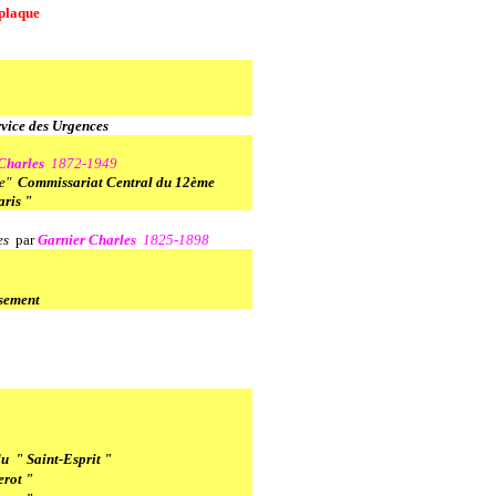
plaque
rvice des Urgences
 Charles
1872-1949
ne"
Commissariat Central du 12ème
aris "
es
par
Garnier Charles
1825-1898
sement
du " Saint-Esprit "
erot "