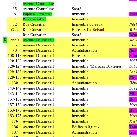
4
Avenue Courteline
35
Avenue Courteline
Santé
6
Impasse Crozatier
Immeuble
Parr
51
Rue Crozatier
Immeuble
52
Rue Crozatier
Immeuble bureaux
Néel
53-55
Rue Crozatier
Bureaux
Le Bristol
Tille
Rue Crozatier
Santé
Rém
26bis
Avenue Daumesnil
Immeuble
Walw
D
30ter
Avenue Daumesnil
Immeuble
Char
78
Avenue Daumesnil
Administration
Nun
108-118
Avenue Daumesnil
Bureaux
Stin
120-122
Avenue Daumesnil
Immeuble
Mél
120-124
Avenue Daumesnil
Immeuble "Maisons Ouvrières"
Labu
129-133
Avenue Daumesnil
Immeuble
Las 
129-133
Avenue Daumesnil
Immeuble
Mitr
130
Avenue Daumesnil
Administration
Héna
143-149
Avenue Daumesnil
Immeuble
Las 
143-149
Avenue Daumesnil
Immeuble
Mitr
157-159
Avenue Daumesnil
Immeuble
Hon
157-159
Avenue Daumesnil
Immeuble
Mon
163-175
Avenue Daumesnil
Immeuble
Hon
163-175
Avenue Daumesnil
Immeuble
Mon
176
Avenue Daumesnil
Immeuble
Mich
186
Avenue Daumesnil
Edifice religieux
Tou
187
Avenue Daumesnil
Administration
Gua