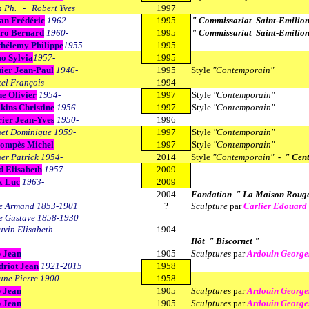
h Ph. - Robert Yves
1997
an Frédéric
1962-
1995
" Commissariat Saint-Emilion
ero Bernard
1960-
1995
" Commissariat Saint-Emilion
hélemy Philippe
1955-
1995
o Sylvia
1957-
1995
ier Jean-Paul
1946-
1995
Style
"Contemporain"
el François
1994
e Olivier
1954-
1997
Style
"Contemporain"
kins Christine
1956-
1997
Style
"Contemporain"
ier Jean-Yves
1950-
1996
et Dominique 1959-
1997
Style
"Contemporain"
sompès Michel
1997
Style
"Contemporain"
er Patrick 1954-
2014
Style
"Contemporain"
- " Cent
 Elisabeth
1957-
2009
x Luc
1963-
2009
2004
Fondation " La Maison Roug
ve Armand 1853-1901
?
Sculpture
par
Carlier Edouar
e Gustave 1858-1930
vin Elisabeth
1904
Ilôt " Biscornet "
 Jean
1905
Sculptures
par
Ardouin George
riot Jean
1921-2015
1958
une Pierre 1900-
1958
 Jean
1905
Sculptures
par
Ardouin George
 Jean
1905
Sculptures
par
Ardouin George