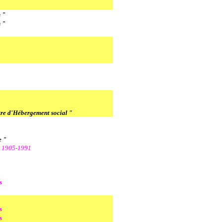
 "
 "
re d'Hébergement social "
e "
d
1905-1991
s
s
s