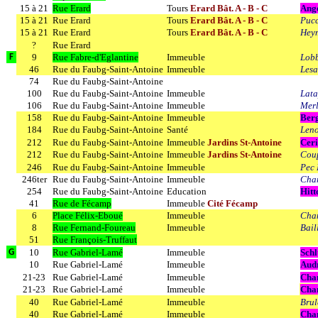
15 à 21
Rue Erard
Tours
Erard Bât. A - B - C
Ang
15 à 21
Rue Erard
Tours
Erard Bât. A - B - C
Pucc
15 à 21
Rue Erard
Tours
Erard Bât. A - B - C
Hey
?
Rue Erard
9
Rue Fabre-d'Eglantine
Immeuble
Lobb
F
46
Rue du Faubg-Saint-Antoine
Immeuble
Lesa
74
Rue du Faubg-Saint-Antoine
100
Rue du Faubg-Saint-Antoine
Immeuble
Lata
106
Rue du Faubg-Saint-Antoine
Immeuble
Merl
158
Rue du Faubg-Saint-Antoine
Immeuble
Berg
184
Rue du Faubg-Saint-Antoine
Santé
Leno
212
Rue du Faubg-Saint-Antoine
Immeuble
Jardins St-Antoine
Ceri
212
Rue du Faubg-Saint-Antoine
Immeuble
Jardins St-Antoine
Coup
246
Rue du Faubg-Saint-Antoine
Immeuble
Pec 
246ter
Rue du Faubg-Saint-Antoine
Immeuble
Char
254
Rue du Faubg-Saint-Antoine
Education
Hitt
41
Rue de Fécamp
Immeuble
Cité Fécamp
6
Place Félix-Eboué
Immeuble
Cha
8
Rue Fernand-Foureau
Immeuble
Bail
51
Rue François-Truffaut
10
Rue Gabriel-Lamé
Immeuble
Sch
G
10
Rue Gabriel-Lamé
Immeuble
Aud
21-23
Rue Gabriel-Lamé
Immeuble
Cha
21-23
Rue Gabriel-Lamé
Immeuble
Cha
40
Rue Gabriel-Lamé
Immeuble
Bru
40
Rue Gabriel-Lamé
Immeuble
Cha