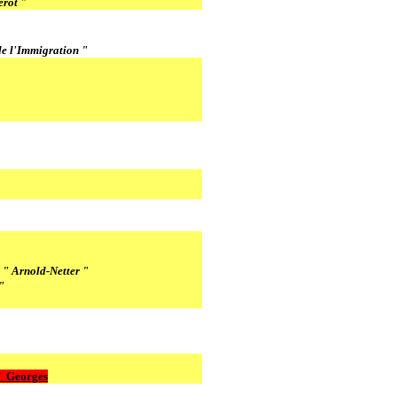
erot "
de l'Immigration "
 " Arnold-Netter "
"
T
Georges