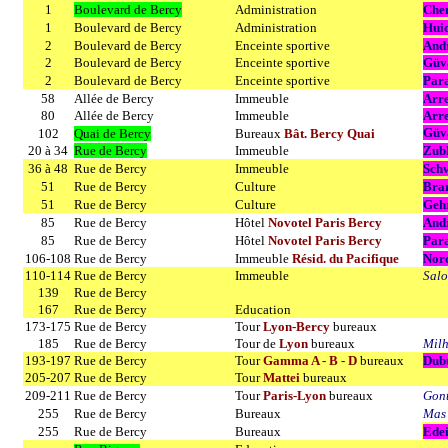
1
Boulevard de Bercy
Administration
Che
1
Boulevard de Bercy
Administration
Hui
2
Boulevard de Bercy
Enceinte sportive
Andr
2
Boulevard de Bercy
Enceinte sportive
Güv
2
Boulevard de Bercy
Enceinte sportive
Para
58
Allée de Bercy
Immeuble
Arre
80
Allée de Bercy
Immeuble
Arre
Güv
102
Quai de Bercy
Bureaux
Bât. Bercy Quai
20 à 34
Rue de Bercy
Immeuble
Zub
36 à 48
Rue de Bercy
Immeuble
Schw
51
Rue de Bercy
Culture
Bra
51
Rue de Bercy
Culture
Geh
85
Rue de Bercy
Hôtel
Novotel Paris Bercy
Andr
85
Rue de Bercy
Hôtel
Novotel Paris Bercy
Para
106-108
Rue de Bercy
Immeuble
Résid. du Pacifique
Nor
110-114
Rue de Bercy
Immeuble
Sal
139
Rue de Bercy
167
Rue de Bercy
Education
173-175
Rue de Bercy
Tour
Lyon-Bercy
bureaux
185
Rue de Bercy
Tour de
Lyon
bureaux
Milh
193-197
Rue de Bercy
Tour
Gamma A - B - D
bureaux
Dub
205-207
Rue de Bercy
Tour
Mattei
bureaux
209-211
Rue de Bercy
Tour
Paris-Lyon
bureaux
Gon
255
Rue de Bercy
Bureaux
Mas 
255
Rue de Bercy
Bureaux
Edei