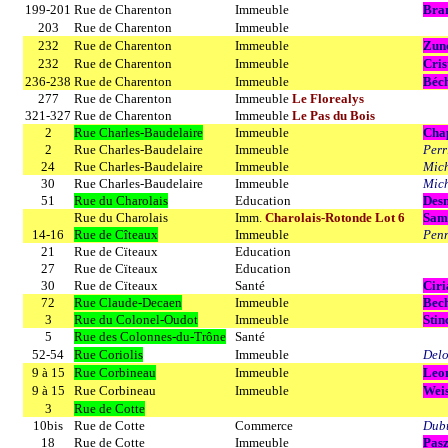
199-201
Rue de Charenton
Immeuble
Bra
203
Rue de Charenton
Immeuble
232
Rue de Charenton
Immeuble
Zun
232
Rue de Charenton
Immeuble
Cris
236-238
Rue de Charenton
Immeuble
Béc
277
Rue de Charenton
Immeuble
Le Florealys
321-327
Rue de Charenton
Immeuble
Le Pas du Bois
2
Rue Charles-Baudelaire
Immeuble
Chap
2
Rue Charles-Baudelaire
Immeuble
Perr
24
Rue Charles-Baudelaire
Immeuble
Mic
30
Rue Charles-Baudelaire
Immeuble
Mic
51
Rue du Charolais
Education
Des
Rue du Charolais
Imm.
Charolais-Rotonde Lot 6
Sam
14-16
Rue de Cîteaux
Immeuble
Penn
21
Rue de Cïteaux
Education
27
Rue de Cïteaux
Education
30
Rue de Cïteaux
Santé
Ciri
72
Rue Claude-Decaen
Immeuble
Bec
3
Rue du Colonel-Oudot
Immeuble
Stin
5
Rue des Colonnes-du-Trône
Santé
52-54
Rue Coriolis
Immeuble
Delo
9 à 15
Rue Corbineau
Immeuble
Leo
9 à 15
Rue Corbineau
Immeuble
Wei
3
Rue de Cotte
10bis
Rue de Cotte
Commerce
Dubu
18
Rue de Cotte
Immeuble
Pas