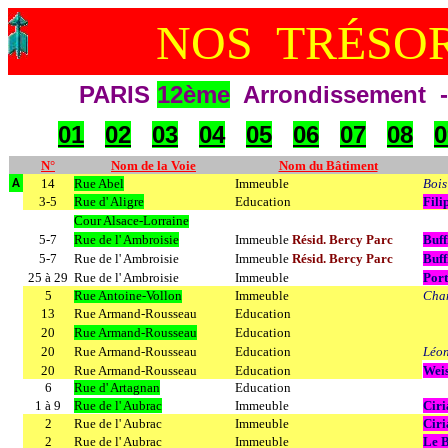
NOS TRÉSOR
PARIS
12ème
Arrondissement - 
01
02
03
04
05
06
07
08
0
N°
Nom de la Voie
Nom du Bâtiment
14
Rue Abel
Immeuble
Bois
A
3-5
Rue d' Aligre
Education
Fili
Cour Alsace-Lorraine
5-7
Rue de l' Ambroisie
Immeuble
Résid. Bercy Parc
Buff
5-7
Rue de l' Ambroisie
Immeuble
Résid. Bercy Parc
Buff
25 à 29
Rue de l' Ambroisie
Immeuble
Port
5
Rue Antoine-Vollon
Immeuble
Cha
13
Rue Armand-Rousseau
Education
20
Rue Armand-Rousseau
Education
20
Rue Armand-Rousseau
Education
Léo
20
Rue Armand-Rousseau
Education
Wei
6
Rue d' Artagnan
Education
1 à 9
Rue de l' Aubrac
Immeuble
Ciri
2
Rue de l' Aubrac
Immeuble
Ciri
2
Rue de l' Aubrac
Immeuble
Le B