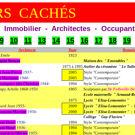
S CACHÉS
Immobilier - Architectes - Occupant
9
10
11
13
14
15
16
17
18
19
Architecte
Date
Rensei
 Emile
1923
ppini Renato
Maison des " Ensembles "
1975 à 1995
Atelier du céramiste " Le Tall
i Jean-Pierre
1937-
2005
Style
"Contemporain"
i Marianne
1940-
2005
Style
"Contemporain"
zamparc (de) Christian
1944-
1994
Style
"Contemporain"
mpy Ac
hille 1868-
1950
1905
Sculptures par
De Folleville De
Ecole maternelle " Armand-R
1975
Lycée " Elisa-Lemonnier "
nard Jean 1955-
2009
Lycée " Elisa-Lemonnier " -
ssmann Martine
1956-
2009
Lycée " Elisa-Lemonnier " -
Collège " Guy-Flavien "
ani Henri
1936-
1994
Style
"Contemporain"
ani Henri
1936-
1994
Style
"Contemporain"
oursicot Olivier
1955-
1994
Style
"Contemporain"