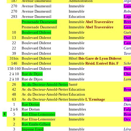
187
Avenue Daumesnil
Administration
Jego
270
Avenue Daumesnil
Immeuble
Guie
270
Avenue Daumesnil
Immeuble
Roba
293
Avenue Daumesnil
Education
Lapr
Promenade Daumesnil
Immeuble
Abel Traversière
Bren
Promenade Daumesnil
Immeuble
Abel Traversière
Gon
10
Boulevard Diderot
Immeuble
Guér
13
Boulevard Diderot
Immeuble
Oud
22
Boulevard Diderot
Immeuble
Can
22
Boulevard Diderot
Immeuble
Cart
39
Boulevard Diderot
Immeuble
Tave
31bis
Boulevard Diderot
Hôtel
Ibis Gare de Lyon Diderot
146
Boulevard Diderot
Immeuble
Résid. Estérel Bât. F
Schr
158-160
Boulevard Diderot
Immeuble
Dott
2 à 10
Rue de Dijon
Immeuble
Cho
2 à 10
Rue de Dijon
Immeuble
Lam
26
Av. du Docteur-Arnold-Netter
Santé
42
Av. du Docteur-Arnold-Netter
Education
Bru
48
Av. du Docteur-Arnold-Netter
Education
63
Av. du Docteur-Arnold-Netter
Immeuble
L'Ermitage
Vig
1
Rue Dorian
Immeuble
Dang
2 à 6
Rue Dorian
Immeubles
Falp
5
Rue Elisa-Lemonnier
Immeuble
Bra
E
9
Rue Elisa-Lemonnier
Immeuble
Ory
2
Rue Emile-Gilbert
3
Impasse Erard
Immeuble
Léra