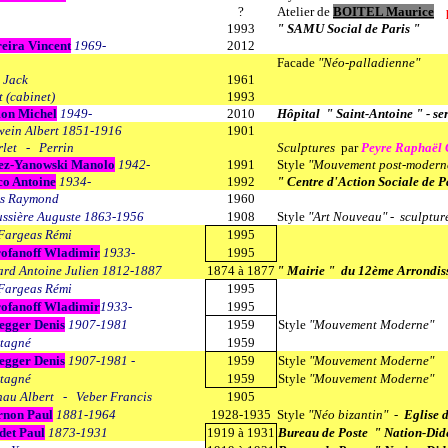
?
Atelier de
BOITEL Maurice
1993
" SAMU Social de Paris "
eira Vincent
1969-
2012
Facade
"Néo-palladienne"
 Jack
1961
t (cabinet)
1993
on Michel
1949-
2010
Hôpital " Saint-Antoine " - se
ein Albert 1851-1916
1901
let - Perrin
Sculptures
par
Peyre Raphaël
ez-Yanowski Manolo
1942-
1991
Style
"Mouvement post-moder
co Antoine
1934-
1992
" Centre d'Action Sociale de P
is Raymond
1960
ssière Auguste 1863-1956
1908
Style
"Art Nouveau" - sculptur
Fargeas Rémi
1995
ofanoff Wladimir
1933-
1995
rd Antoine Julien 1812-1887
1874 à 1877
"
Mairie " du 12ème Arrondis
Fargeas Rémi
1995
ofanoff Wladimir
1933-
1995
egger Denis
1907-1981
1959
Style
"Mouvement Moderne"
tagné
1959
egger Denis
1907-1981 -
1959
Style
"Mouvement Moderne"
tagné
1959
Style
"Mouvement Moderne"
au Albert - Veber Francis
1905
rnon Paul
1881-1964
1928-1935
Style
"Néo bizantin"
-
Eglise 
det Paul
1873-1931
1919 à 1931
Bureau de Poste " Nation-Did