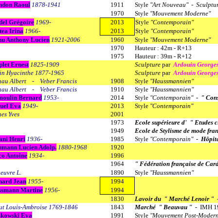
ndon Raoul
1878-1941
1911
Style
"Art Nouveau" - Sculptu
1970
Style
"Mouvement Moderne"
del Grégoire
1969-
2013
Style
"Contemporain"
tea Irina
1966-
2013
Style
"Contemporain"
hu Anthony Lucien
1921-2006
1960
Style
"Mouvement Moderne"
1970
Hauteur : 42m - R+13
1975
Hauteur : 39m - R+12
let Ernest
1825-1909
Sculpture
par
Ardouin George
in Hyacinthe 1877-1965
Sculpture
par
Ardouin George
hau Albert - Veber Francis
1908
Style
"Haussmannien"
hau Albert - Veber Francis
1910
Style
"Haussmannien"
moulin Bernard
1953-
2014
Style
"Contemporain"
- " Con
uel Eva
1949-
2013
Style
"Contemporain"
es Yves
2001
1973
Ecole supérieure d' " Etudes 
1949
Ecole de Stylisme de mode fra
ani Henri
1936-
1985
Style
"Contemporain"
- Hôpita
hmann Lucien Adolp.
1880-1968
1920
co Antoine
1934-
1996
1964
" Fédération française de Card
euvre L.
1890
Style
"Haussmannien"
nard Jean
1955-
1994
ssmann Martine
1956-
1994
1830
Lavoir du " Marché Lenoir "
t Louis-Ambroise
1769-1846
1843
Marché " Beauvau " -
IMH 1
zkowski Eva
1991
Style
"Mouvement Post-Modern