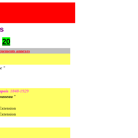
s
20
gnements annexes
ec "
spois
1848-1929
ousseau "
Extension
Extension