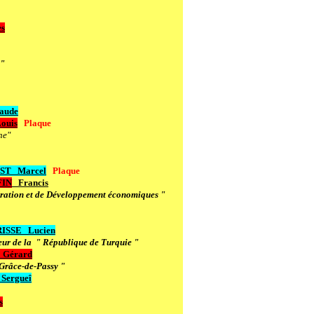
s
 "
aude
ouis
Plaque
ne"
ST
Marcel
Plaque
FIN
Francis
ration et de Développement économiques "
ISSE
Lucien
ur de la " République de Turquie "
Gérard
Grâce-de-Passy "
Sergueî
s