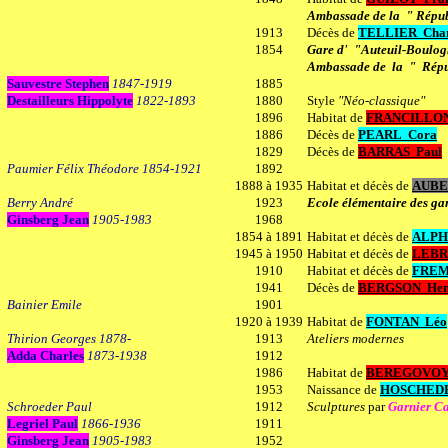
Ambassade de la " Répu
1913
Décès de
TELLIER
Cha
1854
Gare d' "Auteuil-Boulog
Ambassade de la " Répu
Sauvestre Stephen
1847-1919
1885
Destailleurs Hippolyte
1822-1893
1880
Style
"Néo-classique"
1896
Habitat de
FRANCILLON 
1886
Décès de
PEARL
Cora
1829
Décès de
BARRAS Paul
Paumier Félix Théodore 1854-1921
1892
1888 à 1935
Habitat et décès de
AUBE
Berry André
1923
Ecole élémentaire des ga
Ginsberg Jean
1905-1983
1968
1854 à 1891
Habitat et décès de
ALPH
1945 à 1950
Habitat et décès de
LEBR
1910
Habitat et décès de
FREM
1941
Décès de
BERGSON
Hen
Bainier Emile
1901
1920 à 1939
Habitat de
FONTAN Léo
Thirion Georges 1878-
1913
Ateliers modernes
Adda Charles
1873-1938
1912
1986
Habitat de
BEREGOVOY 
1953
Naissance de
HOSCHED
Schroeder Paul
1912
Sculptures
par
Garnier Ca
Legriel Paul
1866-1936
1911
Ginsberg Jean
1905-1983
1952