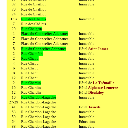
37
Rue de Chaillot
Immeuble
70
Rue de Chaillot
74
Rue de Chaillot
1bis
Rue des Châlets
Immeuble
7
Rue des Châlets
20
Rue Chalgrin
1
Place du Chancelier-Adenauer
Immeuble
7
Place du Chancelier-Adenauer
Immeuble
7
Place du Chancelier-Adenauer
Immeuble
5
Rue du Chancelier-Adenauer
Hôtel
Saint-James
2
Rue Chamfort
Immeuble
2
Rue Chapu
Immeuble
4
Rue Chapu
Immeuble
6
Rue Chapu
Immeuble
8
Rue Chapu
Immeuble
12
Rue Chapu
Immeuble
2
Rue Chardin
Hôtel de
La Trémoille
10
Rue Chardin
Hôtel
Alphonse Lemerre
12
Rue Chardin
Hôtel
Dieulafoy
16
Rue Chardon-Lagache
Immeuble
27-29
Rue Chardon-Lagache
41
Rue Chardon-Lagache
Hôtel
Jassedé
53
Rue Chardon-Lagache
Immeuble
59
Rue Chardon-Lagache
Immeuble
64
Rue Chardon-Lagache
Education
88
Rue Chardon-Lagache
Immeuble