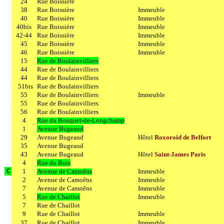
24
Rue Boissière
38
Rue Boissière
Immeuble
40
Rue Boissière
Immeuble
40bis
Rue Boissière
Immeuble
42-44
Rue Boissière
Immeuble
45
Rue Boissière
Immeuble
46
Rue Boissière
Immeuble
15
Rue de Boulainvilliers
44
Rue de Boulainvilliers
44
Rue de Boulainvilliers
51bis
Rue de Boulainvilliers
55
Rue de Boulainvilliers
Immeuble
55
Rue de Boulainvilliers
56
Rue de Boulainvilliers
4
Rue du Bouquet-de-Longchamp
1
Avenue Bugeaud
29
Avenue Bugeaud
Hôtel
Roxoroid de Belfort
35
Avenue Bugeaud
43
Avenue Bugeaud
Hôtel
Saint-James Paris
4
Rue du Buis
1
Avenue de Camoêns
Immeuble
C
2
Avenue de Camoêns
Immeuble
7
Avenue de Camoêns
Immeuble
5
Rue de Chaillot
Immeuble
7
Rue de Chaillot
9
Rue de Chaillot
Immeuble
37
Rue de Chaillot
Immeuble