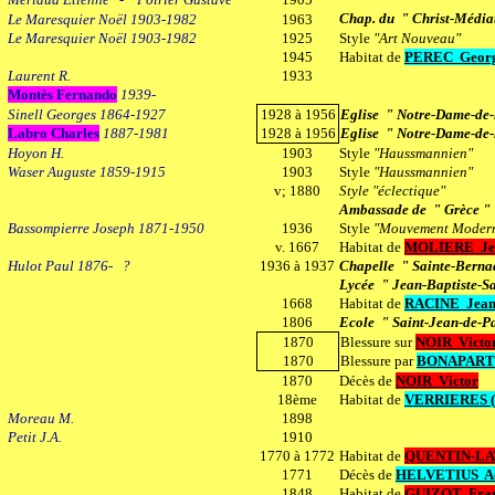
Chap. du
" Christ-Médiat
Le Maresquier Noël 1903-1982
1963
Le Maresquier Noël 1903-1982
1925
Style
"Art Nouveau"
1945
Habitat de
PEREC Geor
Laurent R.
1933
Montès Fernando
1939-
Sinell Georges 1864-1927
1928 à 1956
Eglise
" Notre-Dame-de-
Labro Charles
1887-1981
1928 à 1956
Eglise
" Notre-Dame-de-
Hoyon H.
1903
Style
"Haussmannien"
Waser Auguste 1859-1915
1903
Style
"Haussmannien"
v; 1880
Style "éclectique"
Ambassade de " Grèce "
Bassompierre Joseph 1871-1950
1936
Style
"Mouvement Moder
v. 1667
Habitat de
MOLIERE Jea
Hulot Paul 1876- ?
1936 à 1937
Chapelle
" Sainte-Berna
Lycée " Jean-Baptiste-S
1668
Habitat de
RACINE Jea
1806
Ecole " Saint-Jean-de-Pa
1870
Blessure sur
NOIR
Victo
1870
Blessure par
BONAPARTE
1870
Décès de
NOIR Victor
18ème
Habitat de
VERRIERES (
Moreau M.
1898
Petit J.A.
1910
1770 à 1772
Habitat de
QUENTIN-LA
1771
Décès de
HELVETIUS Ad
1848
Habitat de
GUIZOT Fran