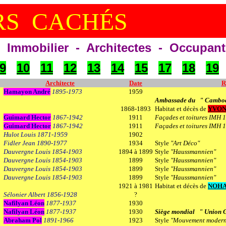
S CACHÉS
Immobilier - Architectes - Occupant
9
10
11
12
13
14
15
17
18
19
Architecte
Date
R
Hamayon André
1895-1973
1959
Ambassade du " Cambo
1868-1893
Habitat et décès de
YVO
Guimard Hector
1867-1942
1911
Façades et toitures IMH 
Guimard Hector
1867-1942
1911
Façades et toitures IMH 
Hulot Louis 1871-1959
1902
Fidler Jean 1890-1977
1934
Style
"Art Déco"
Dauvergne Louis 1854-1903
1894 à 1899
Style
"Haussmannien"
Dauvergne Louis 1854-1903
1899
Style
"Haussmannien"
Dauvergne Louis 1854-1903
1899
Style
"Haussmannien"
Dauvergne Louis 1854-1903
1899
Style
"Haussmannien"
1921 à 1981
Habitat et décès de
NOHA
Sélonier Albert 1856-1928
?
Nafilyan Léon
1877-1937
1930
Nafilyan Léon
1877-1937
1930
Siège mondial " Union G
Abraham Pol
1891-1966
1923
Style
"Mouvement moder