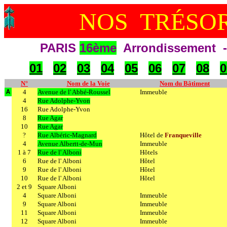
NOS TRÉSOR
PARIS
16ème
Arrondissement - 
01
02
03
04
05
06
07
08
0
N°
Nom de la Voie
Nom du Bâtiment
4
Avenue de l' Abbé-Roussel
Immeuble
A
4
Rue Adolphe-Yvon
16
Rue Adolphe-Yvon
8
Rue Agar
10
Rue Agar
?
Rue Albéric-Magnard
Hôtel de
Franqueville
4
Avenue Albertt-de-Mun
Immeuble
1 à 7
Rue de l' Alboni
Hôtels
6
Rue de l' Alboni
Hôtel
9
Rue de l' Alboni
Hôtel
10
Rue de l' Alboni
Hôtel
2 et 9
Square Alboni
4
Square Alboni
Immeuble
9
Square Alboni
Immeuble
11
Square Alboni
Immeuble
12
Square Alboni
Immeuble