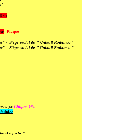
n"
éric
n
er
Plaque
ne"
- Siège social de " Unibail Rodamco "
ne"
- Siège social de " Unibail Rodamco "
ures
par
Chiquet Géo
Sulpice
rdon-Lagache "