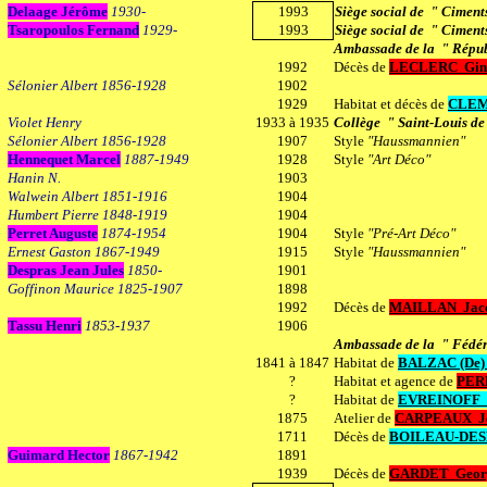
Delaage Jérôme
1930-
1993
Siège social de " Ciment
Tsaropoulos Fernand
1929-
1993
Siège social de " Ciment
Ambassade de la " Répub
1992
Décès de
LECLERC
Gin
Sélonier Albert 1856-1928
1902
1929
Habitat et décès de
CLE
Violet Henry
1933 à 1935
Collège " Saint-Louis d
Sélonier Albert 1856-1928
1907
Style
"Haussmannien"
Hennequet Marcel
1887-1949
1928
Style
"Art Déco"
Hanin N.
1903
Walwein Albert 1851-1916
1904
Humbert Pierre 1848-1919
1904
Perret Auguste
1874-1954
1904
Style
"Pré-Art Déco"
Ernest Gaston 1867-1949
1915
Style
"Haussmannien"
Despras Jean Jules
1850-
1901
Goffinon Maurice 1825-1907
1898
1992
Décès de
MAILLAN Jacq
Tassu Henri
1853-1937
1906
Ambassade de la " Fédér
1841 à 1847
Habitat de
BALZAC (De)
?
Habitat et agence de
PER
?
Habitat de
EVREINOFF N
1875
Atelier de
CARPEAUX Jea
1711
Décès de
BOILEAU-DES
Guimard Hector
1867-1942
1891
1939
Décès de
GARDET Geor