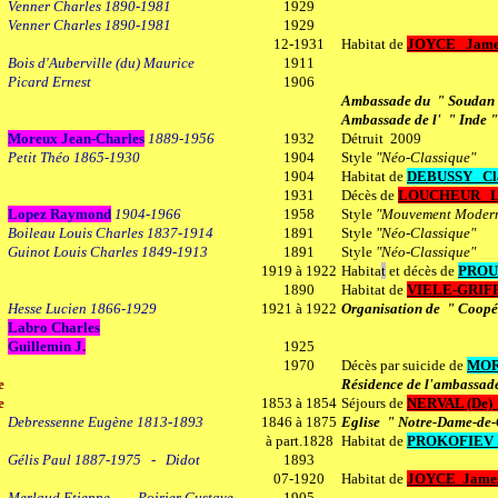
Venner Charles 1890-1981
1929
Venner Charles 1890-1981
1929
12-1931
Habitat de
JOYCE
Jame
Bois d'Auberville (du) Maurice
1911
Picard Ernest
1906
Ambassade du " Soudan
Ambassade de l' " Inde "
Moreux Jean-Charles
1889-1956
1932
Détruit 2009
Petit Théo 1865-1930
1904
Style
"Néo-Classique"
1904
Habitat de
DEBUSSY
Cl
1931
Décès
de
LOUCHEUR
L
Lopez Raymond
1904-1966
1958
Style
"Mouvement Moder
Boileau Louis Charles 1837-1914
1891
Style
"Néo-Classique"
Guinot Louis Charles 1849-1913
1891
Style
"Néo-Classique"
1919 à 1922
Habita
t
et décès de
PROU
1890
Habitat de
VIELE-GRIF
Hesse Lucien 1866-1929
1921 à 1922
Organisation de " Coopé
Labro Charles
Guillemin J
.
1925
1970
Décès par suicide de
MOR
e
Résidence de l'ambassade
e
1853 à 1854
Séjours de
NERVAL (De)
Debressenne Eugène 1813-1893
1846 à 1875
Eglise
" Notre-Dame-de-
à part.1828
Habitat de
PROKOFIEV 
Gélis Paul 1887-1975 - Didot
1893
07-1920
Habitat de
JOYCE Jame
Merlaud Etienne - Poirier Gustave
1905