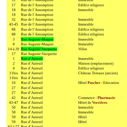
17
Rue de l' Assomption
Edifice religieux
18
Rue de l' Assomption
Immeuble
18
Rue de l' Assomption
32
Rue de l' Assomption
Immeuble
43-45
Rue de l' Assomption
Immeuble
88
Rue de l' Assomption
Edifice religieux
88
Rue de l' Assomption
Edifice religieux
3
Rue Auguste-Maquet
Immeuble
8
Rue Auguste-Maquet
Immeuble
14 à 20
Rue Auguste-
Vacquerie
Villas
17
Rue Auguste-Vacquerie
1
Rue d' Auteuil
Immeuble
2
Rue d' Auteuil
Maison (emplacement)
4
Rue d' Auteuil
Edifice religieux
11bis
Rue d' Auteuil
Château Ternaux (ancien)
11bis
Rue d' Auteuil
16
Rue d' Auteuil
Hôtel
Puscher -
Education
27
Rue d' Auteuil
27
Rue d' Auteuil
42
Rue d' Auteuil
Commerce -
Pharmacie
43-47
Rue d' Auteuil
Hôtel de
Verrières
50
Rue d' Auteuil
Immeuble
58
Rue d' Auteuil
Immeuble
59
Rue d' Auteuil
Hôtel
59
Rue d' Auteuil
Hôtel
63 à 73
Rue d' Auteuil