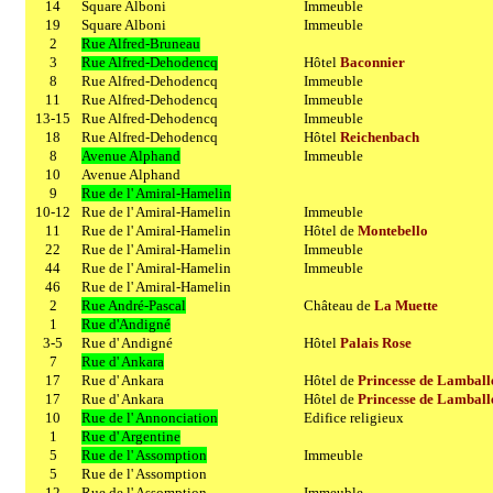
14
Square Alboni
Immeuble
19
Square Alboni
Immeuble
2
Rue Alfred-Bruneau
3
Rue Alfred-Dehodencq
Hôtel
Baconnier
8
Rue Alfred-Dehodencq
Immeuble
11
Rue Alfred-Dehodencq
Immeuble
13-15
Rue Alfred-Dehodencq
Immeuble
18
Rue Alfred-Dehodencq
Hôtel
Reichenbach
8
Avenue Alphand
Immeuble
10
Avenue Alphand
9
Rue de l' Amiral-Hamelin
10-12
Rue de l' Amiral-Hamelin
Immeuble
11
Rue de l' Amiral-Hamelin
Hôtel de
Montebello
22
Rue de l' Amiral-Hamelin
Immeuble
44
Rue de l' Amiral-Hamelin
Immeuble
46
Rue de l' Amiral-Hamelin
2
Rue André-Pascal
Château de
La Muette
1
Rue d'Andigné
3-5
Rue d' Andigné
Hôtel
Palais Rose
7
Rue d' Ankara
17
Rue d' Ankara
Hôtel de
Princesse de Lamball
17
Rue d' Ankara
Hôtel de
Princesse de Lamball
10
Rue de l' Annonciation
Edifice religieux
1
Rue d' Argentine
5
Rue de l' Assomption
Immeuble
5
Rue de l' Assomption
12
Rue de l' Assomption
Immeuble