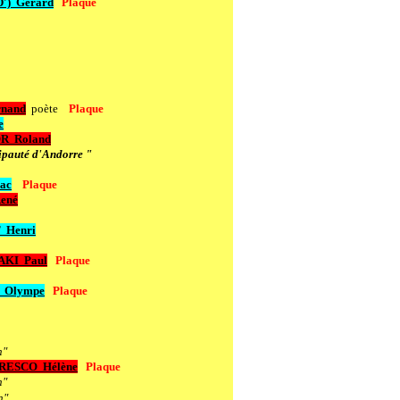
')
Gérard
Plaque
nand
poète
Plaque
e
OR
Roland
ipauté d'Andorre "
ac
Plaque
ené
Henri
AKI Paul
Plaque
Olympe
Plaque
n"
RESCO Hélène
Plaque
n"
n"