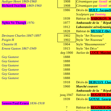
Audiger Henri 1869-1960
1908
Céramiques
par
Gentil
e
Richard Joachim
1869-1960
1908
Céramiques
par
Gentil
e
1986
Décès de
HUET
Jacquel
Sculpture
par
Zaninig
1939
Habitat de
NABOKOV Wl
Nghia Vo Thangh
1976-
1977
Ambassade de la " Républ
1912
Laboratoire aérodynamiq
1828
Habitat de
MUSSET (De) 
Devinant Charles 1847-1897
1902
Style
"Art Nouveau"
Poigin H
1902
Style
"Art Nouveau"
Chazette H.
1904
Style
"Haussmannien"
Ernest Gaston 1867-1949
1915
Style
"Art Déco"
dep 1900
Atelier de
LUCE Maximi
Goy Gustave
1888
Goy Gustave
1888
Goy Gustave
1888
Goy Gustave
1888
Goy Gustave
1888
Goy Gustave
1888
1918
Décès de
DEBUSSY Clau
1960
Marché couvert
Ambassade de la " Répub
jusq.1947
Habitat de
BUGATTI
Et
1939
Décès de
GOYAU
Georg
Sanson Paul-Ernest
1836-1918
?
Habitat de
REGNIER (De