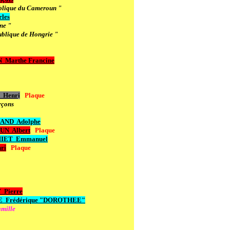
blique du Cameroun "
rles
ne "
blique de Hongrie "
Marthe Francine
Henr
i
Plaque
rçons
AND Adolphe
UN Albert
Plaque
IET Emmanuel
ri
Plaque
Pierre
E
Frédérique "DOROTHEE"
mille