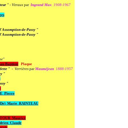
eur " -
Vitraux
par
Ingrand Max
1908-1967
ges
l'Assomption-de-Passy "
l'Assomption-de-Passy "
ne"
n-Baptiste
Plaque
dette "
-
Verrières
par
Mauméjean
1888-1957
ay "
n
ssy "
r
 Pierre
De)
Marie RAINTEAU
TOUR Maurice
rien Claude
çois