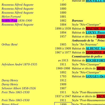
?
Habitat de
HOUVILLE (D
Rousseau Alfred Auguste
1880
Rousseau Alfred Auguste
1880
Rousseau Alfred Auguste
1880
Melon Fortuné
1881
Sédille Paul
1836-1900
1882
Bureaux
Rousseau Alfred Auguste
1884
Style
"Néo-Classique"
1896 à 1939
Habitat de
MAZADE Fer
1894
Habitat de
LOUYS Pierr
1957
Habitat et décès de
TOP
Ambassade de la " Princ
Orlhac René
1905
Style
"Art Nouveau"
1906 à 1909
Habitat de
ALBENIZ Isa
1967 à 1977
Habitat de
GOSCINNY R
Commissariat de police
av.1913
Habitat de
ROCHEFORT 
Arfvidson André 1870-1935
1911
Style
"Néo-Classique"
1960-1998
Habitat et décès de
MISR
1892
Style
"Néo-Classique"
1793
Habitat de
GOUGES (De)
Duray Henry
1912
Duray Henry
1909
Sélonier Albert 1858-1926
1907
Petit Théo 1865-1930
1911
Style
"Post-Haussmannie
1937 à 1947
Habitat et décès de
VACA
Petit Théo 1865-1930
1911
Style
"Post-Haussmannie
Bitner Alfred
1899
Style
"Post-Haussmannie