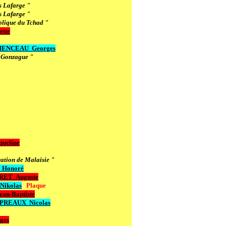
s Lafarge "
s Lafarge "
lique du Tchad "
ette
MENCEAU
Georges
e Gonzague "
ueline
ation de Malaisie "
Honoré
RET
Auguste
ikolas
Plaque
n-Baptiste
PREAUX Nicolas
ges