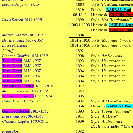
Leroux Benjamin Victor
1899
Style
"Post-Haussmannie
1829
Décès de
BARRAS
Paul
06-1849
Habitat de
CHOPIN Fréd
Louis Salvan 1846-1908
1899
Style
"Néo-Renaissance"
1903 à 1908
Habitat de
JAURES Jea
?
Habitat de
VERCEL Rog
Morice Gabriel 1861-1959
1896
Démaret Jean 1887-1967
1954 à 1956
Style
"Mouvement moder
Busse Raymond
1954 à 1956
Style
"Mouvement moder
Aldroff
1892
Blanche Charles 1813-1882
1908
Style
"Art Nouveau"
Tassu Henri
1853-1937
1893
Style
"Haussmannien"
Tassu Henri
1853-1937
1894
Style
"Haussmannien"
Tassu Henri
1853-1937
1894
Style
"Haussmannien"
Tassu Henri
1853-1937
1894
Style
"Haussmannien"
Tassu Henri
1853-1937
1894
Style
"Haussmannien"
Sanson Paul Ernest
1836-1918
1912
Monnier Eugène 1839-1892
v.1880
Vaudremer Joseph
1829-1914
1895
Hillard Jean 1898- ?
1934
Style
"Art Déco" - Sculpt
1866
Décès de
GAVARNI Paul 
Guimard Hector
1867-1942
1893
Style
"Pré-Art Nouveau"
Ernest Gaston 1867-1949
1911
Style
"Art Déco"
Chauliat Eugène 1883-1973
1906
Style
"Art Nouveau"
Ecole maternelle " Cha
Francelot
1932