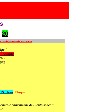
s
20
enseignements annexes
dge "
N
Adolphe
1975
1975
IN
Jean
Plaque
énérale Arménienne de Bienfaisance "
ne"