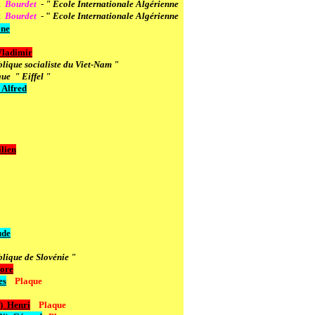
t
Bourdet
-
" Ecole Internationale Algérienne
t
Bourdet
-
"
Ecole Internationale Algérienne
ine
adimir
ique socialiste du Viet-Nam "
ue " Eiffel "
Alfred
lien
de
lique de Slovénie "
tore
es
Plaque
)
Henri
Plaque